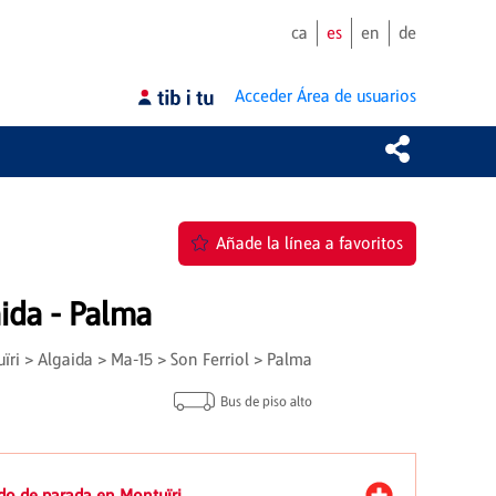
ca
es
en
de
Acceder
Área de usuarios
Añade la línea a favoritos
ida - Palma
ri > Algaida > Ma-15 > Son Ferriol > Palma
Bus de piso alto
do de parada en Montuïri