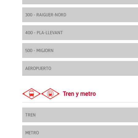
300 - RAIGUER-NORD
400 - PLA-LLEVANT
500 - MIGJORN
AEROPUERTO
Tren y metro
TREN
METRO