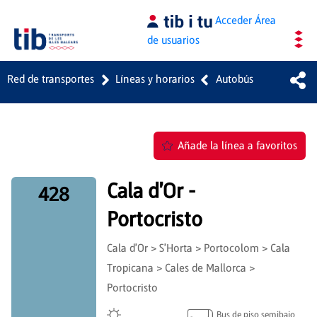
Saltar al contenido principal
Acceder
Área
de usuarios
Red de transportes
Líneas y horarios
Autobús
Añade la línea a favoritos
Cala d'Or -
428
Portocristo
Cala d'Or > S'Horta > Portocolom > Cala
Tropicana > Cales de Mallorca >
Portocristo
Bus de piso semibajo