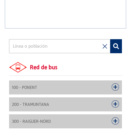
Red de bus
100 - PONENT
200 - TRAMUNTANA
300 - RAIGUER-NORD