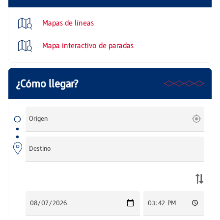
Mapas de líneas
Mapa interactivo de paradas