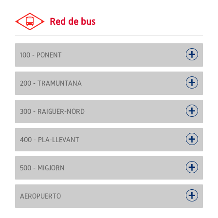
Red de bus
100 - PONENT
200 - TRAMUNTANA
300 - RAIGUER-NORD
400 - PLA-LLEVANT
500 - MIGJORN
AEROPUERTO