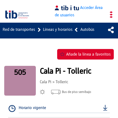
Saltar al contenido principal
Acceder
Área
de usuarios
Red de transportes
Líneas y horarios
Autobús
Añade la línea a favoritos
Cala Pi - Tolleric
505
Cala Pi > Tolleric
Bus de piso semibajo
Horario vigente