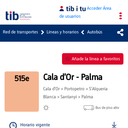
Saltar al contenido principal
Acceder
Área
de usuarios
Red de transportes
Líneas y horarios
Autobús
Añade la línea a favoritos
Cala d'Or - Palma
515e
Cala d'Or > Portopetro > S'Alqueria
Blanca > Santanyí > Palma
Bus de piso alto
Horario vigente