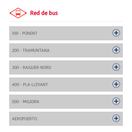
Red de bus
100 - PONENT
200 - TRAMUNTANA
300 - RAIGUER-NORD
400 - PLA-LLEVANT
500 - MIGJORN
AEROPUERTO