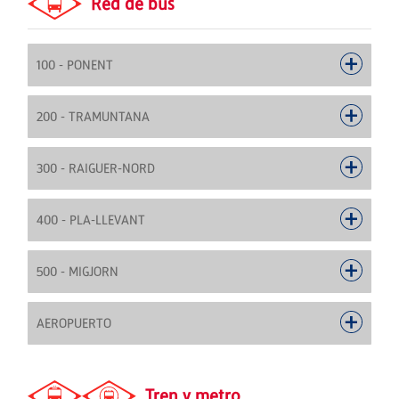
Red de bus
100 - PONENT
200 - TRAMUNTANA
300 - RAIGUER-NORD
400 - PLA-LLEVANT
500 - MIGJORN
AEROPUERTO
Tren y metro