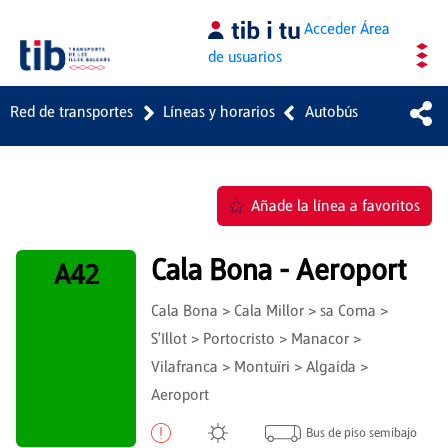
Saltar al contenido principal
Acceder
Área
de usuarios
Red de transportes
Líneas y horarios
Autobús
Añade la línea a favoritos
Cala Bona - Aeroport
A42
Cala Bona > Cala Millor > sa Coma >
S'Illot > Portocristo > Manacor >
Vilafranca > Montuïri > Algaida >
Aeroport
Bus de piso semibajo