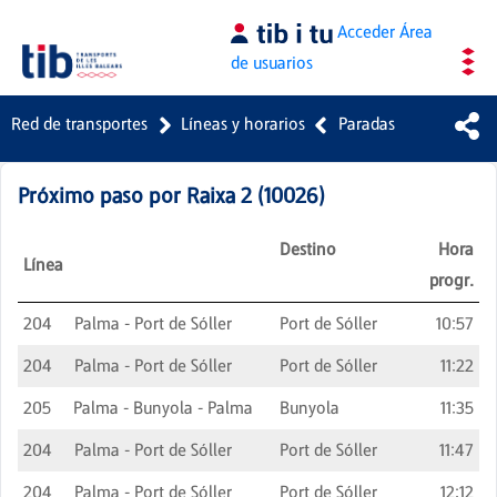
Saltar al contenido principal
Acceder
Área
de usuarios
Red de transportes
Líneas y horarios
Paradas
Próximo paso por
Raixa 2
(
10026
)
Destino
Hora
Línea
progr.
204
Palma - Port de Sóller
Port de Sóller
10:57
204
Palma - Port de Sóller
Port de Sóller
11:22
205
Palma - Bunyola - Palma
Bunyola
11:35
204
Palma - Port de Sóller
Port de Sóller
11:47
204
Palma - Port de Sóller
Port de Sóller
12:12