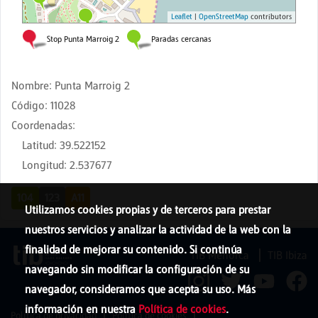
Nombre
:
Punta Marroig 2
Código
:
11028
Coordenadas
:
Latitud
:
39.522152
Longitud
:
2.537677
104
123
A11
Utilizamos cookies propias y de terceros para prestar
nuestros servicios y analizar la actividad de la web con la
finalidad de mejorar su contenido. Si continúa
TIB Menorca
TIB Ibiza
navegando sin modificar la configuración de su
navegador, consideramos que acepta su uso. Más
información en nuestra
Política de cookies
.
Política de privacidad
Política de cookies