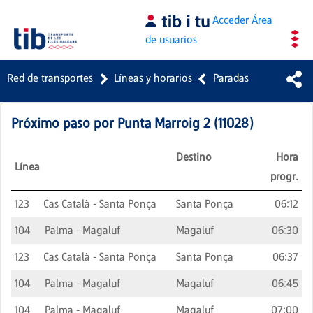
Saltar al contenido principal
Acceder
Área
de usuarios
Red de transportes
Líneas y horarios
Paradas
Próximo paso por
Punta Marroig 2
(
11028
)
Destino
Hora
Línea
progr.
123
Cas Català - Santa Ponça
Santa Ponça
06:12
104
Palma - Magaluf
Magaluf
06:30
123
Cas Català - Santa Ponça
Santa Ponça
06:37
104
Palma - Magaluf
Magaluf
06:45
104
Palma - Magaluf
Magaluf
07:00