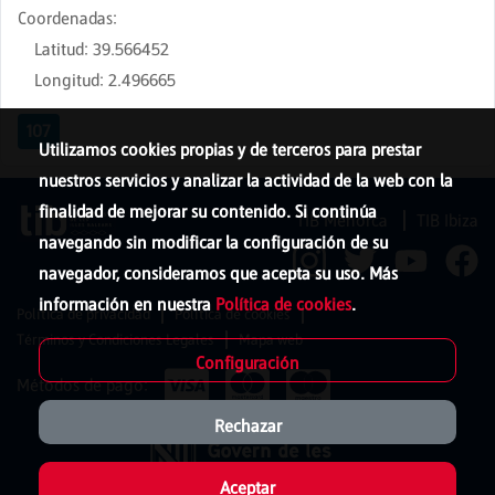
Coordenadas
:
Latitud
:
39.566452
Longitud
:
2.496665
107
Utilizamos cookies propias y de terceros para prestar
nuestros servicios y analizar la actividad de la web con la
finalidad de mejorar su contenido. Si continúa
TIB Menorca
TIB Ibiza
navegando sin modificar la configuración de su
navegador, consideramos que acepta su uso. Más
información en nuestra
Política de cookies
.
Política de privacidad
Política de cookies
Términos y Condiciones Legales
Mapa web
Configuración
Métodos de pago:
Rechazar
Aceptar