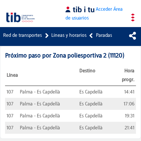
Saltar al contenido principal
Acceder
Área
de usuarios
Red de transportes
Líneas y horarios
Paradas
Próximo paso por
Zona poliesportiva 2
(
11120
)
Destino
Hora
Línea
progr.
107
Palma - Es Capdellà
Es Capdellà
14:41
107
Palma - Es Capdellà
Es Capdellà
17:06
107
Palma - Es Capdellà
Es Capdellà
19:31
107
Palma - Es Capdellà
Es Capdellà
21:41