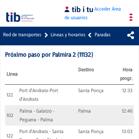
Saltar al contenido principal
Acceder
Área
de usuarios
Red de transportes
Líneas y horarios
Paradas
Próximo paso por
Palmira 2
(
11132
)
Destino
Hora
Línea
progr.
Port d'Andratx-Port
Santa Ponça
12:33
122
d'Andratx
Palma - Galatzó -
Palma
12:46
102
Peguera - Palma
Port d'Andratx - Santa
Santa Ponça
13:03
122