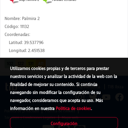
Nombre
:
Palmira 2
Código
:
11132
Coordenadas
:
Latitud
:
39.537796
Longitud
:
2.451538
102
122
131
A11
Utilizamos cookies propias y de terceros para prestar
nuestros servicios y analizar la actividad de la web con la
finalidad de mejorar su contenido. Si continúa
TIB Menorca
TIB Ibiza
navegando sin modificar la configuración de su
navegador, consideramos que acepta su uso. Más
información en nuestra
Política de cookies
.
Política de privacidad
Política de cookies
Términos y Condiciones Legales
Mapa web
Configuración