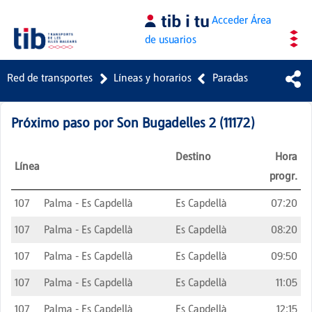
Saltar al contenido principal
Acceder
Área
de usuarios
Red de transportes
Líneas y horarios
Paradas
Próximo paso por
Son Bugadelles 2
(
11172
)
Destino
Hora
Línea
progr.
107
Palma - Es Capdellà
Es Capdellà
07:20
107
Palma - Es Capdellà
Es Capdellà
08:20
107
Palma - Es Capdellà
Es Capdellà
09:50
107
Palma - Es Capdellà
Es Capdellà
11:05
107
Palma - Es Capdellà
Es Capdellà
12:15