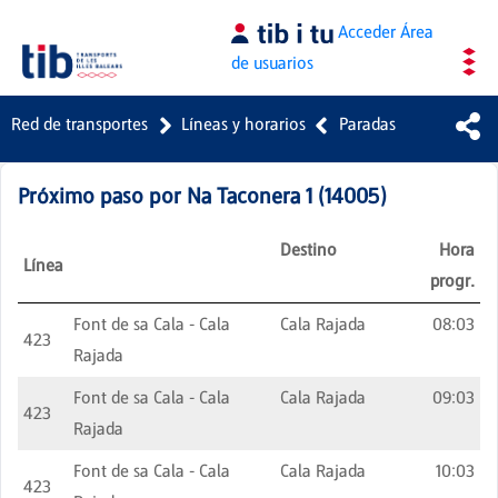
Saltar al contenido principal
Acceder
Área
de usuarios
Red de transportes
Líneas y horarios
Paradas
Próximo paso por
Na Taconera 1
(
14005
)
Destino
Hora
Línea
progr.
Font de sa Cala - Cala
Cala Rajada
08:03
423
Rajada
Font de sa Cala - Cala
Cala Rajada
09:03
423
Rajada
Font de sa Cala - Cala
Cala Rajada
10:03
423