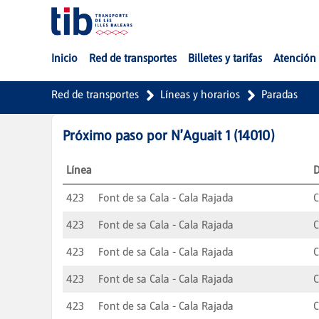
Saltar al contenido principal
Inicio
Red de transportes
Billetes y tarifas
Atención 
Red de transportes
Líneas y horarios
Paradas
Próximo paso por
N'Aguait 1
(
14010
)
Línea
D
423
Font de sa Cala - Cala Rajada
C
423
Font de sa Cala - Cala Rajada
C
423
Font de sa Cala - Cala Rajada
C
423
Font de sa Cala - Cala Rajada
C
423
Font de sa Cala - Cala Rajada
C