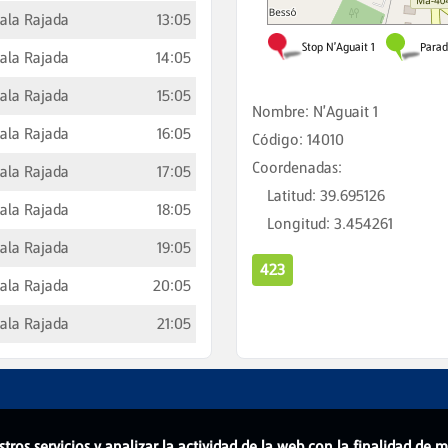
ala Rajada
13:05
ala Rajada
14:05
ala Rajada
15:05
Nombre
:
N'Aguait 1
ala Rajada
16:05
Código
:
14010
Coordenadas
:
ala Rajada
17:05
Latitud
:
39.695126
ala Rajada
18:05
Longitud
:
3.454261
ala Rajada
19:05
423
ala Rajada
20:05
ala Rajada
21:05
stros servicios y analizar la actividad de la web con la finalidad de