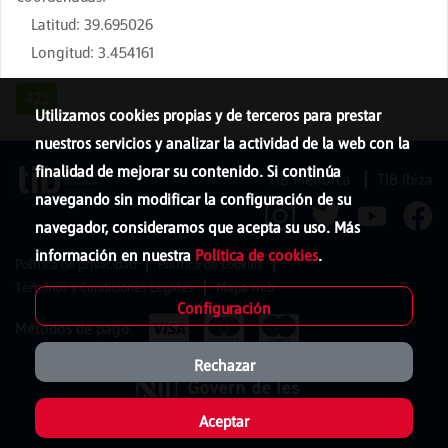
Latitud
:
39.695026
Longitud
:
3.454161
423
Utilizamos cookies propias y de terceros para prestar
nuestros servicios y analizar la actividad de la web con la
finalidad de mejorar su contenido. Si continúa
TIB Menorca
TIB Ibiza
navegando sin modificar la configuración de su
navegador, consideramos que acepta su uso. Más
información en nuestra
Política de cookies
.
Política de privacidad
Política de cookies
Términos y Condiciones Legales
Mapa web
Configuración
Métodos de pago:
Rechazar
Aceptar