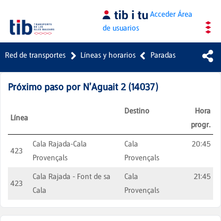
Saltar al contenido principal
Acceder
Área
de usuarios
Red de transportes
Líneas y horarios
Paradas
Próximo paso por
N'Aguait 2
(
14037
)
Destino
Hora
Línea
progr.
Cala Rajada-Cala
Cala
20:45
423
Provençals
Provençals
Cala Rajada - Font de sa
Cala
21:45
423
Cala
Provençals