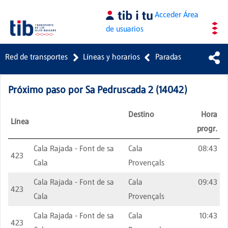
Saltar al contenido principal
Acceder
Área
de usuarios
Red de transportes
Líneas y horarios
Paradas
Próximo paso por
Sa Pedruscada 2
(
14042
)
Destino
Hora
Línea
progr.
Cala Rajada - Font de sa
Cala
08:43
423
Cala
Provençals
Cala Rajada - Font de sa
Cala
09:43
423
Cala
Provençals
Cala Rajada - Font de sa
Cala
10:43
423