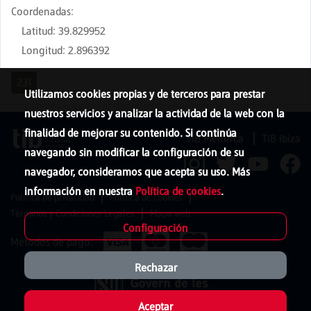
Coordenadas
:
Latitud
:
39.829952
Longitud
:
2.896392
231
Utilizamos cookies propias y de terceros para prestar
nuestros servicios y analizar la actividad de la web con la
finalidad de mejorar su contenido. Si continúa
TIB Menorca
TIB Ibiza
navegando sin modificar la configuración de su
navegador, consideramos que acepta su uso. Más
información en nuestra
Política de cookies
.
Política de privacidad
Política de cookies
Términos y Condiciones Legales
Mapa web
Configuración
Métodos de pago:
Rechazar
Aceptar