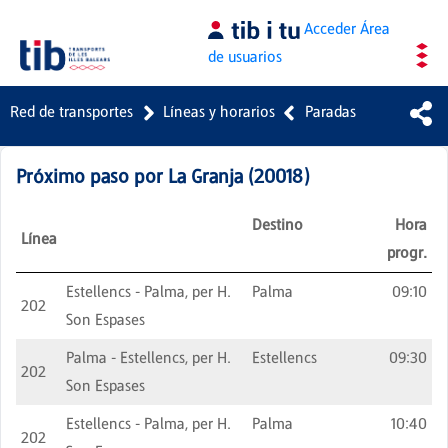
Saltar al contenido principal
Acceder
Área
de usuarios
Red de transportes
Líneas y horarios
Paradas
Próximo paso por
La Granja
(
20018
)
Destino
Hora
Línea
progr.
Estellencs - Palma, per H.
Palma
09:10
202
Son Espases
Palma - Estellencs, per H.
Estellencs
09:30
202
Son Espases
Estellencs - Palma, per H.
Palma
10:40
202