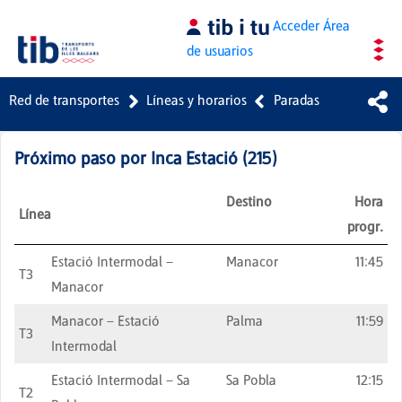
Saltar al contenido principal
Acceder
Área
de usuarios
Red de transportes
Líneas y horarios
Paradas
Próximo paso por
Inca Estació
(
215
)
Destino
Hora
Línea
progr.
Estació Intermodal –
Manacor
11:45
T3
Manacor
Manacor – Estació
Palma
11:59
T3
Intermodal
Estació Intermodal – Sa
Sa Pobla
12:15
T2