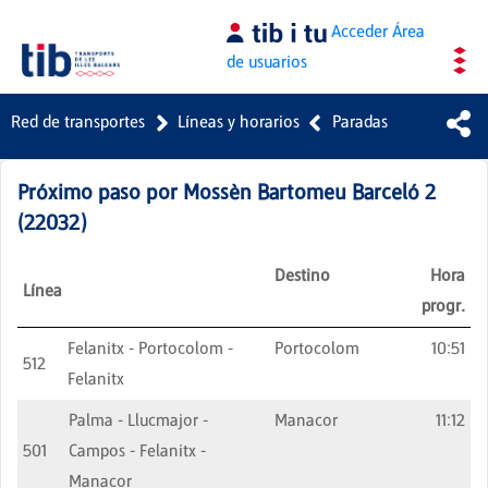
Saltar al contenido principal
Acceder
Área
de usuarios
Red de transportes
Líneas y horarios
Paradas
Próximo paso por
Mossèn Bartomeu Barceló 2
(
22032
)
Destino
Hora
Línea
progr.
Felanitx - Portocolom -
Portocolom
10:51
512
Felanitx
Palma - Llucmajor -
Manacor
11:12
501
Campos - Felanitx -
Manacor