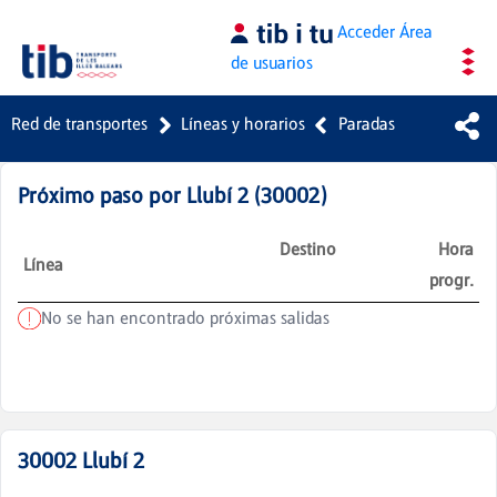
Saltar al contenido principal
Acceder
Área
de usuarios
Red de transportes
Líneas y horarios
Paradas
Próximo paso por
Llubí 2
(
30002
)
Destino
Hora
Línea
progr.
No se han encontrado próximas salidas
30002
Llubí 2