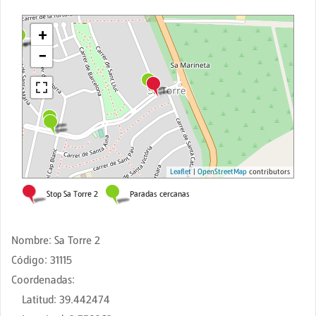
Nombre
:
Sa Torre 2
Código
:
31115
Coordenadas
:
Latitud
:
39.442474