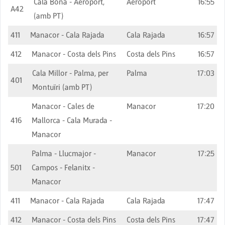
Cala Bona - Aeroport,
Aeroport
16:55
A42
(amb PT)
411
Manacor - Cala Rajada
Cala Rajada
16:57
412
Manacor - Costa dels Pins
Costa dels Pins
16:57
Cala Millor - Palma, per
Palma
17:03
401
Montuïri (amb PT)
Manacor - Cales de
Manacor
17:20
416
Mallorca - Cala Murada -
Manacor
Palma - Llucmajor -
Manacor
17:25
501
Campos - Felanitx -
Manacor
411
Manacor - Cala Rajada
Cala Rajada
17:47
412
Manacor - Costa dels Pins
Costa dels Pins
17:47