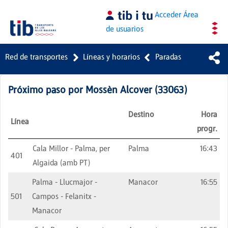
Saltar al contenido principal
Acceder
Área
de usuarios
Red de transportes
Líneas y horarios
Paradas
Próximo paso por
Mossèn Alcover
(
33063
)
Destino
Hora
Línea
progr.
Cala Millor - Palma, per
Palma
16:43
401
Algaida (amb PT)
Palma - Llucmajor -
Manacor
16:55
501
Campos - Felanitx -
Manacor