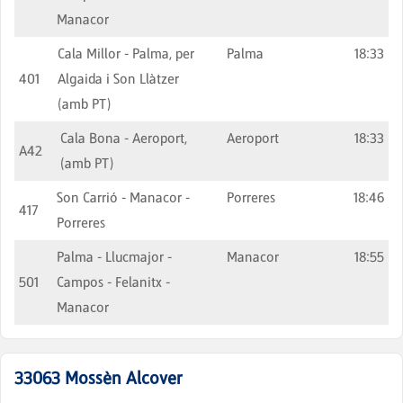
Manacor
Cala Millor - Palma, per
Palma
18:33
401
Algaida i Son Llàtzer
(amb PT)
Cala Bona - Aeroport,
Aeroport
18:33
A42
(amb PT)
Son Carrió - Manacor -
Porreres
18:46
417
Porreres
Palma - Llucmajor -
Manacor
18:55
501
Campos - Felanitx -
Manacor
33063
Mossèn Alcover