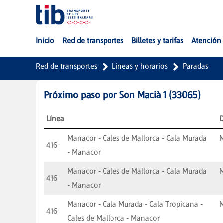
Saltar al contenido principal
Inicio
Red de transportes
Billetes y tarifas
Atención 
Red de transportes
Líneas y horarios
Paradas
Próximo paso por
Son Macià 1
(
33065
)
Línea
D
Manacor - Cales de Mallorca - Cala Murada
416
- Manacor
Manacor - Cales de Mallorca - Cala Murada
416
- Manacor
Manacor - Cala Murada - Cala Tropicana -
416
Cales de Mallorca - Manacor