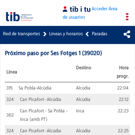
Saltar al contenido principal
Acceder
Área
de usuarios
Red de transportes
Líneas y horarios
Paradas
Próximo paso por
Ses Fotges 1
(
39020
)
Destino
Hora
Línea
progr.
315
Sa Pobla-Alcúdia
Alcúdia
22:04
324
Can Picafort- Alcúdia
Alcúdia
22:12
Can Picafort - Sa Pobla -
Inca
22:23
302
Inca (amb PT)
324
Can Picafort- Alcúdia
Alcúdia
22:25