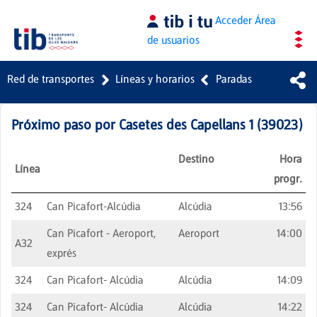
Saltar al contenido principal
Acceder
Área
de usuarios
Red de transportes
Líneas y horarios
Paradas
Próximo paso por
Casetes des Capellans 1
(
39023
)
Destino
Hora
Línea
progr.
324
Can Picafort-Alcúdia
Alcúdia
13:56
Can Picafort - Aeroport,
Aeroport
14:00
A32
exprés
324
Can Picafort- Alcúdia
Alcúdia
14:09
324
Can Picafort- Alcúdia
Alcúdia
14:22