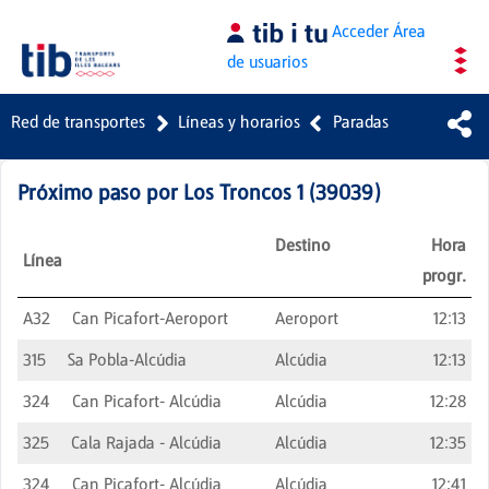
Saltar al contenido principal
Acceder
Área
de usuarios
Red de transportes
Líneas y horarios
Paradas
Próximo paso por
Los Troncos 1
(
39039
)
Destino
Hora
Línea
progr.
A32
Can Picafort-Aeroport
Aeroport
12:13
315
Sa Pobla-Alcúdia
Alcúdia
12:13
324
Can Picafort- Alcúdia
Alcúdia
12:28
325
Cala Rajada - Alcúdia
Alcúdia
12:35
324
Can Picafort- Alcúdia
Alcúdia
12:41