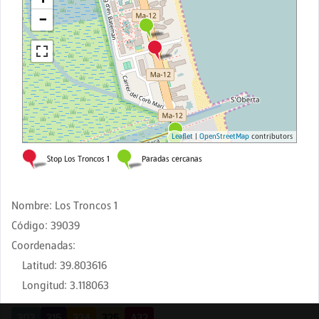
Nombre
:
Los Troncos 1
Código
:
39039
Coordenadas
:
Latitud
:
39.803616
Longitud
:
3.118063
302
315
324
325
A32