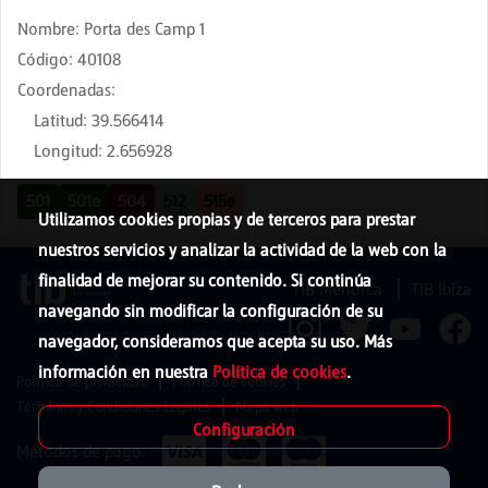
Nombre
:
Porta des Camp 1
Código
:
40108
Coordenadas
:
Latitud
:
39.566414
Longitud
:
2.656928
501
501e
504
512
515e
Utilizamos cookies propias y de terceros para prestar
nuestros servicios y analizar la actividad de la web con la
finalidad de mejorar su contenido. Si continúa
TIB Menorca
TIB Ibiza
navegando sin modificar la configuración de su
navegador, consideramos que acepta su uso. Más
información en nuestra
Política de cookies
.
Política de privacidad
Política de cookies
Términos y Condiciones Legales
Mapa web
Configuración
Métodos de pago: