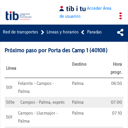
Saltar al contenido principal
Acceder
Área
de usuarios
Red de transportes
Líneas y horarios
Paradas
Próximo paso por
Porta des Camp 1
(
40108
)
Destino
Hora
Línea
progr.
Felanitx - Campos -
Palma
06:50
501
Palma
501e
Campos - Palma, exprés
Palma
07:00
Campos - Llucmajor -
Palma
07:10
501
Palma