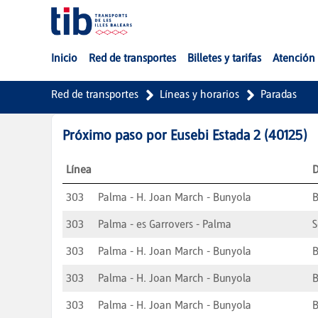
Saltar al contenido principal
Inicio
Red de transportes
Billetes y tarifas
Atención 
Red de transportes
Líneas y horarios
Paradas
Próximo paso por
Eusebi Estada 2
(
40125
)
Línea
D
303
Palma - H. Joan March - Bunyola
B
303
Palma - es Garrovers - Palma
S
303
Palma - H. Joan March - Bunyola
B
303
Palma - H. Joan March - Bunyola
B
303
Palma - H. Joan March - Bunyola
B