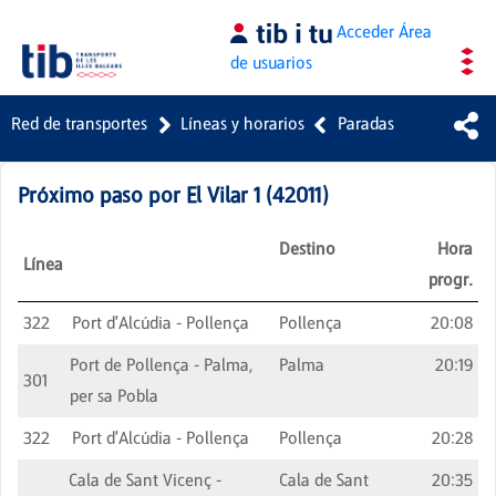
Saltar al contenido principal
Acceder
Área
de usuarios
Red de transportes
Líneas y horarios
Paradas
Próximo paso por
El Vilar 1
(
42011
)
Destino
Hora
Línea
progr.
322
Port d'Alcúdia - Pollença
Pollença
20:08
Port de Pollença - Palma,
Palma
20:19
301
per sa Pobla
322
Port d'Alcúdia - Pollença
Pollença
20:28
Cala de Sant Vicenç -
Cala de Sant
20:35