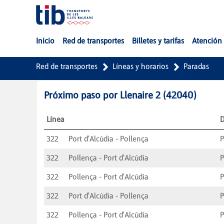
Saltar al contenido principal
Inicio
Red de transportes
Billetes y tarifas
Atención 
Red de transportes
Líneas y horarios
Paradas
Próximo paso por
Llenaire 2
(
42040
)
Línea
D
322
Port d'Alcúdia - Pollença
P
322
Pollença - Port d'Alcúdia
P
322
Pollença - Port d'Alcúdia
P
322
Port d'Alcúdia - Pollença
P
322
Pollença - Port d'Alcúdia
P