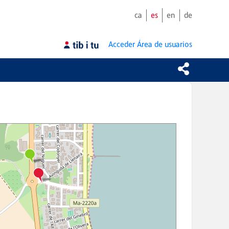
ca
es
en
de
Acceder
Área de usuarios