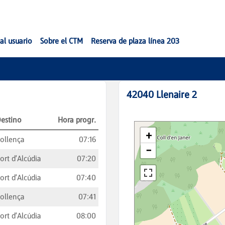
al usuario
Sobre el CTM
Reserva de plaza línea 203
42040
Llenaire 2
estino
Hora progr.
ollença
07:16
ort d'Alcúdia
07:20
ort d'Alcúdia
07:40
ollença
07:41
ort d'Alcúdia
08:00