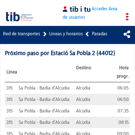
Saltar al contenido principal
Acceder
Área
de usuarios
Red de transportes
Líneas y horarios
Paradas
Próximo paso por
Estació Sa Pobla 2
(
44012
)
Destino
Hora
Línea
progr.
315
Sa Pobla - Badia d'Alcúdia
Alcúdia
06:05
315
Sa Pobla - Badia d'Alcúdia
Alcúdia
06:50
315
Sa Pobla - Badia d'Alcúdia
Alcúdia
07:35
315
Sa Pobla - Badia d'Alcúdia
Alcúdia
08:15
315
Sa Pobla - Badia d'Alcúdia
Alcúdia
09:00