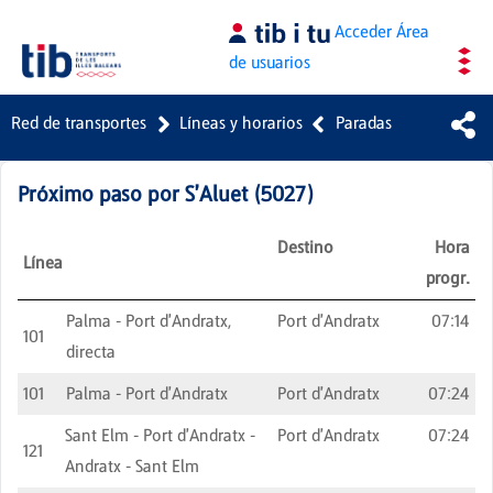
Saltar al contenido principal
Acceder
Área
de usuarios
Red de transportes
Líneas y horarios
Paradas
Próximo paso por
S'Aluet
(
5027
)
Destino
Hora
Línea
progr.
Palma - Port d'Andratx,
Port d'Andratx
07:14
101
directa
101
Palma - Port d'Andratx
Port d'Andratx
07:24
Sant Elm - Port d'Andratx -
Port d'Andratx
07:24
121
Andratx - Sant Elm