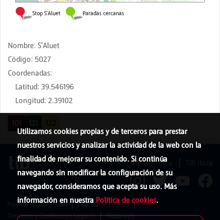
Nombre
:
S'Aluet
Código
:
5027
Coordenadas
:
Latitud
:
39.546196
Longitud
:
2.39102
101
121
122
Utilizamos cookies propias y de terceros para prestar
nuestros servicios y analizar la actividad de la web con la
finalidad de mejorar su contenido. Si continúa
TIB Menorca
TIB Ibiza
navegando sin modificar la configuración de su
navegador, consideramos que acepta su uso. Más
información en nuestra
Política de cookies
.
Política de privacidad
Política de cookies
Términos y Condiciones Legales
Mapa web