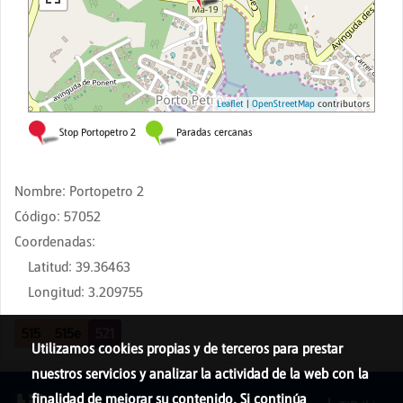
Nombre
:
Portopetro 2
Código
:
57052
Coordenadas
:
Latitud
:
39.36463
Longitud
:
3.209755
515
515e
521
Utilizamos cookies propias y de terceros para prestar
nuestros servicios y analizar la actividad de la web con la
finalidad de mejorar su contenido. Si continúa