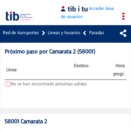
Saltar al contenido principal
Acceder
Área
de usuarios
Red de transportes
Líneas y horarios
Paradas
Próximo paso por
Camarata 2
(
58001
)
Destino
Hora
Línea
progr.
No se han encontrado próximas salidas
58001
Camarata 2