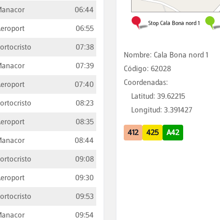
Manacor
06:44
eroport
06:55
ortocristo
07:38
Nombre
:
Cala Bona nord 1
Manacor
07:39
Código
:
62028
Coordenadas
:
eroport
07:40
Latitud
:
39.62215
ortocristo
08:23
Longitud
:
3.391427
eroport
08:35
412
425
A42
Manacor
08:44
ortocristo
09:08
eroport
09:30
ortocristo
09:53
Manacor
09:54