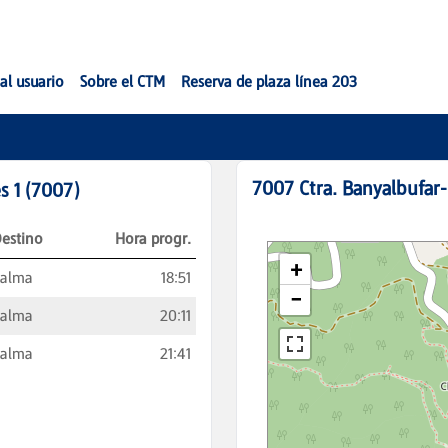
al usuario
Sobre el CTM
Reserva de plaza línea 203
7007
Ctra. Banyalbufar-
s 1
(
7007
)
estino
Hora progr.
Palma
18:51
Palma
20:11
Palma
21:41