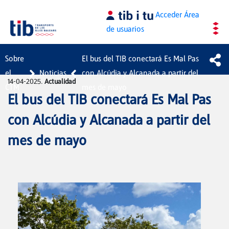
Saltar al contenido principal
Acceder
Área
de usuarios
Sobre
El bus del TIB conectará Es Mal Pas
el
Noticias
con Alcúdia y Alcanada a partir del
14-04-2025.
Actualidad
CTM
mes de mayo
El bus del TIB conectará Es Mal Pas
con Alcúdia y Alcanada a partir del
mes de mayo