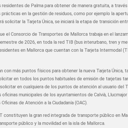
 residentes de Palma para obtener de manera gratuita, a través d
s prácticas en la gestión de residuos, como por ejemplo la aper
á solicitar la Tarjeta Única, se iniciará la etapa de transición en
 que el Consorcio de Transportes de Mallorca trabaja en el lanzam
semestre de 2026, en toda la red TIB (bus interurbano, tren y m
esidentes en Mallorca que cuentan con la Tarjeta Intermodal (T
án con más puntos físicos para obtener la nueva Tarjeta Única, t
olicitar en todos los puntos habituales de emisión de tarjetas t
licitar en cualquiera de los puntos de atención al usuario del T
s oficinas municipales de los ayuntamientos de Calvià, Llucmajor 
 Oficinas de Atención a la Ciudadanía (OAC).
constituyen la gran red integrada de transporte público en Mall
ansporte público y la movilidad en la isla de Mallorca.