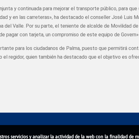
unta y continuada para mejorar el transporte público, para que s
iudad y en las carreteras», ha destacado el conseller José Luis M
ena del Valle. Por su parte, el teniente de alcalde de Movilidad
d de pagar con tarjeta, un compromiso de este equipo de Govern»
tante para los ciudadanos de Palma, puesto que permitirá contar
o el regidor, quien también ha destacado que el objetivo es ofre
stros servicios y analizar la actividad de la web con la finalidad de