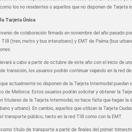
s, como los no residentes o aquellos que no disponen de Tarjeta 
la Tarjeta Única
onvenio de colaboración firmado en noviembre del año pasado por
des TIB (tren, metro y bus interurbano) y EMT de Palma (bus urba
iones.
evará a cabo a partir de octubre de este año con el inicio de un
e transición, los usuarios podrán continuar viajando en la red d
 que actualmente no disponen de la Tarjeta Intermodal puedan ob
ico de Mallorca. Estos usuarios podrán solicitar y obtener la Tarj
 titulares de la Tarjeta Intermodal, no hace falta que hagan la s
urbano y urbano). En cambio, aquellos que utilizan la Tarjeta Ciud
n el transporte público, tanto en la red TIB como con la EMT.
omo título de transporte a partir de finales del primer trimestr