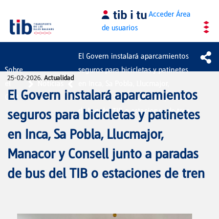
Saltar al contenido principal
Acceder
Área
de usuarios
El Govern instalará aparcamientos
Sobre
seguros para bicicletas y patinetes
25-02-2026.
Actualidad
el
Noticias
en Inca, Sa Pobla, Llucmajor,
El Govern instalará aparcamientos
CTM
Manacor y Consell junto a paradas
de bus del TIB o estaciones de tren
seguros para bicicletas y patinetes
en Inca, Sa Pobla, Llucmajor,
Manacor y Consell junto a paradas
de bus del TIB o estaciones de tren