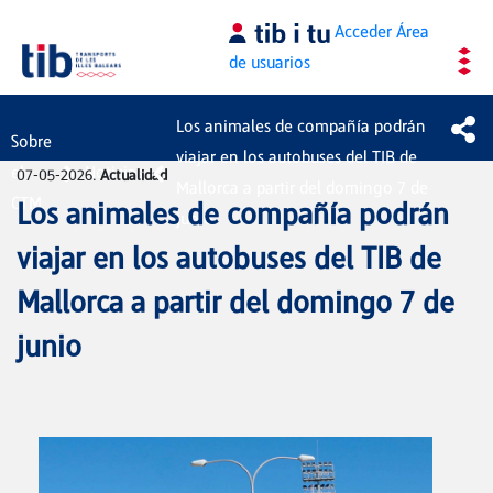
Saltar al contenido principal
Acceder
Área
de usuarios
Los animales de compañía podrán
Sobre
viajar en los autobuses del TIB de
el
Noticias
07-05-2026.
Actualidad
Mallorca a partir del domingo 7 de
CTM
Los animales de compañía podrán
junio
viajar en los autobuses del TIB de
Mallorca a partir del domingo 7 de
junio