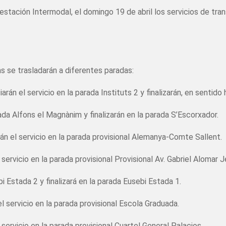
tación Intermodal, el domingo 19 de abril los servicios de tran
eas se trasladarán a diferentes paradas:
arán el servicio en la parada Instituts 2 y finalizarán, en sentido 
arada Alfons el Magnànim y finalizarán en la parada S’Escorxador.
arán el servicio en la parada provisional Alemanya-Comte Sallent.
l servicio en la parada provisional Provisional Av. Gabriel Alomar J
bi Estada 2 y finalizará en la parada Eusebi Estada 1.
el servicio en la parada provisional Escola Graduada.
l servicio en la parada provisional Cuartel General Palacios.