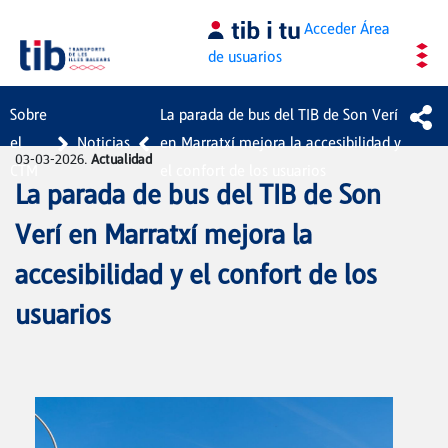
Saltar al contenido principal
Acceder
Área
de usuarios
Sobre
La parada de bus del TIB de Son Verí
el
Noticias
en Marratxí mejora la accesibilidad y
03-03-2026.
Actualidad
CTM
el confort de los usuarios
La parada de bus del TIB de Son
Verí en Marratxí mejora la
accesibilidad y el confort de los
usuarios