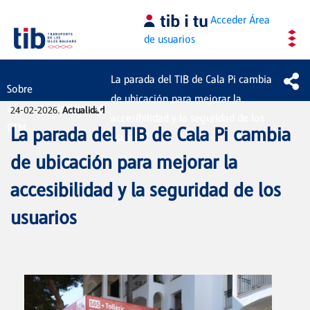
Saltar al contenido principal
Acceder
Área
de usuarios
La parada del TIB de Cala Pi cambia
Sobre
de ubicación para mejorar la
el
Noticias
24-02-2026.
Actualidad
accesibilidad y la seguridad de los
CTM
La parada del TIB de Cala Pi cambia
usuarios
de ubicación para mejorar la
accesibilidad y la seguridad de los
usuarios