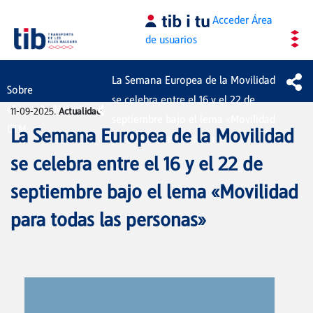
Saltar al contenido principal
Acceder
Área
de usuarios
La Semana Europea de la Movilidad
Sobre
se celebra entre el 16 y el 22 de
el
Noticias
11-09-2025.
Actualidad
septiembre bajo el lema «Movilidad
CTM
La Semana Europea de la Movilidad
para todas las personas»
se celebra entre el 16 y el 22 de
septiembre bajo el lema «Movilidad
para todas las personas»