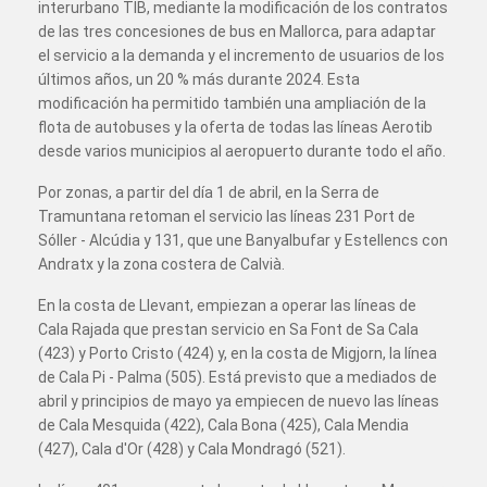
interurbano TIB, mediante la modificación de los contratos
de las tres concesiones de bus en Mallorca, para adaptar
el servicio a la demanda y el incremento de usuarios de los
últimos años, un 20 % más durante 2024. Esta
modificación ha permitido también una ampliación de la
flota de autobuses y la oferta de todas las líneas Aerotib
desde varios municipios al aeropuerto durante todo el año.
Por zonas, a partir del día 1 de abril, en la Serra de
Tramuntana retoman el servicio las líneas 231 Port de
Sóller - Alcúdia y 131, que une Banyalbufar y Estellencs con
Andratx y la zona costera de Calvià.
En la costa de Llevant, empiezan a operar las líneas de
Cala Rajada que prestan servicio en Sa Font de Sa Cala
(423) y Porto Cristo (424) y, en la costa de Migjorn, la línea
de Cala Pi - Palma (505). Está previsto que a mediados de
abril y principios de mayo ya empiecen de nuevo las líneas
de Cala Mesquida (422), Cala Bona (425), Cala Mendia
(427), Cala d'Or (428) y Cala Mondragó (521).