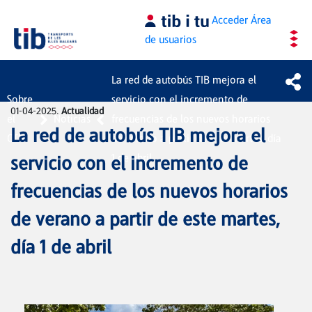
Saltar al contenido principal
Acceder
Área
de usuarios
La red de autobús TIB mejora el
Sobre
servicio con el incremento de
01-04-2025.
Actualidad
el
Noticias
frecuencias de los nuevos horarios
La red de autobús TIB mejora el
CTM
de verano a partir de este martes, día
1 de abril
servicio con el incremento de
frecuencias de los nuevos horarios
de verano a partir de este martes,
día 1 de abril