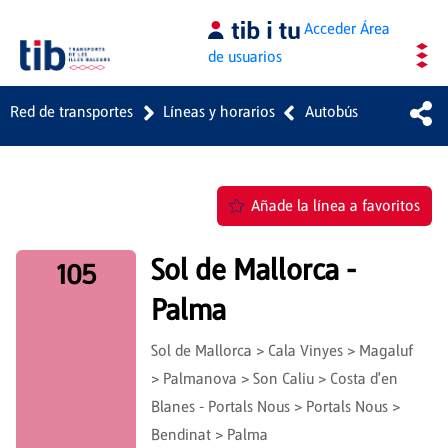
Saltar al contenido principal
Acceder
Área
de usuarios
Red de transportes
Líneas y horarios
Autobús
Añade la línea a favoritos
Sol de Mallorca -
105
Palma
Sol de Mallorca > Cala Vinyes > Magaluf
> Palmanova > Son Caliu > Costa d'en
Blanes - Portals Nous > Portals Nous >
Bendinat > Palma