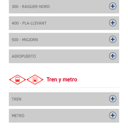
300 - RAIGUER-NORD
400 - PLA-LLEVANT
500 - MIGJORN
AEROPUERTO
Tren y metro
TREN
METRO