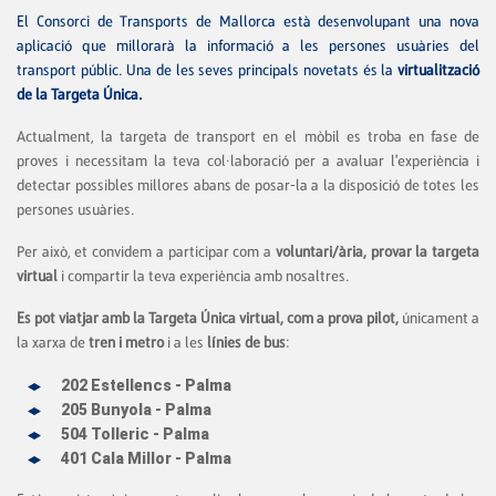
El Consorci de Transports de Mallorca està desenvolupant una nova
aplicació que millorarà la informació a les persones usuàries del
transport públic. Una de les seves principals novetats és la
virtualització
de la Targeta Única.
Actualment, la targeta de transport en el mòbil es troba en fase de
proves i necessitam la teva col·laboració per a avaluar l'experiència i
detectar possibles millores abans de posar-la a la disposició de totes les
persones usuàries.
Per això, et convidem a participar com a
voluntari/ària, provar la targeta
virtual
i compartir la teva experiència amb nosaltres.
Es pot viatjar amb la Targeta Única virtual, com a prova pilot,
únicament a
la xarxa de
tren i metro
i a les
línies de bus
:
202 Estellencs - Palma
205 Bunyola - Palma
504 Tolleric - Palma
401 Cala Millor - Palma