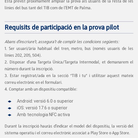
Està previst pròximament ampliar la prova als usuaris de la resta de les
línies del bus tant del TIB com de l'EMT de Palma.
Requisits de participació en la prova pilot
Abans d'inscriure't, assegura't de complir les condicions següents:
1. Ser usuari/ària habitual del tren, metro, bus (només usuaris de les
línies 202, 205, 504).
2. Disposar d'una Targeta Única/Targeta Intermodal, et demanarem el
número durant la inscripció.
3. Estar registrat/ada en la secció “TIB i tu” i utilitzar aquest mateix
correu electrònic en el formulari.
4. Comptar amb un dispositiu compatible:
Android: versió 6.0 o superior
iOS: versió 17.6 o superior
Amb tecnologia NFC activa
Durant la inscripció hauràs d'indicar el model del dispositiu, la versió del
sistema operatiu i el correu electrònic associat a Play Store o App Store.